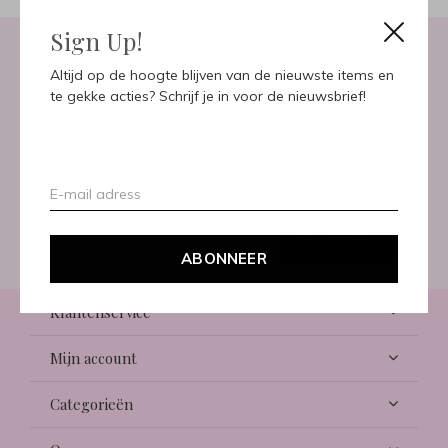
Sign Up!
Altijd op de hoogte blijven van de nieuwste items en
Meld je aan voor onze
te gekke acties? Schrijf je in voor de nieuwsbrief!
nieuwsbrief
Ontvang de nieuwste aanbiedingen en promoties
ABONNEER
ABONNEER
Klantenservice
Mijn account
Categorieën