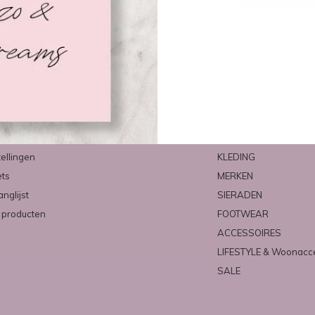
count
Categorieën
ren
NIEUW
tellingen
KLEDING
ets
MERKEN
anglijst
SIERADEN
k producten
FOOTWEAR
ACCESSOIRES
LIFESTYLE & Woonacc
SALE