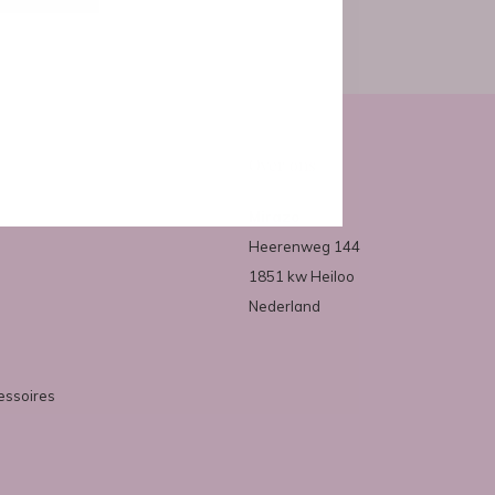
Over ons
Mirazo
Heerenweg 144
1851 kw Heiloo
Nederland
essoires