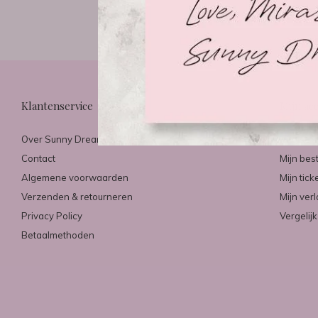
Klantenservice
Mijn ac
Over Sunny Dreams & Mirazo
Registre
Contact
Mijn bes
Algemene voorwaarden
Mijn tick
Verzenden & retourneren
Mijn verl
Privacy Policy
Vergelij
Betaalmethoden