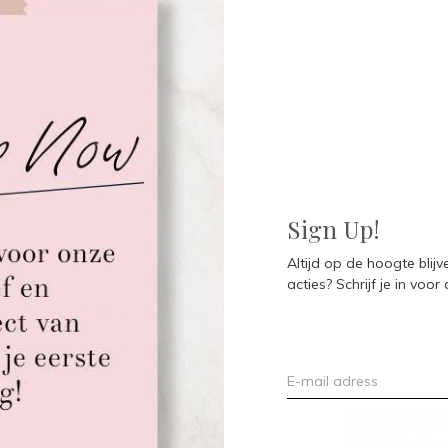
Seen 0 of the 0 pr
Sign Up!
Altijd op de hoogte blij
acties? Schrijf je in voor
Meld je aan voor onze nieuwsbrief
Ontvang de nieuwste aanbiedingen en promoties
ABON