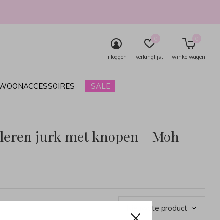
0
0
inloggen
verlanglijst
winkelwagen
& WOONACCESSOIRES
SALE
 leren jurk met knopen - Moh