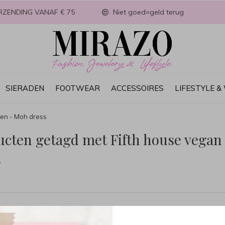
RZENDING VANAF € 75
Niet goed=geld terug
SIERADEN
FOOTWEAR
ACCESSOIRES
LIFESTYLE 
pen - Moh dress
ucten getagd met Fifth house vegan
s
ten