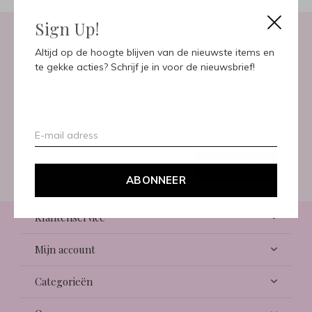
Sign Up!
Altijd op de hoogte blijven van de nieuwste items en
Meld je aan voor onze
te gekke acties? Schrijf je in voor de nieuwsbrief!
nieuwsbrief
Ontvang de nieuwste aanbiedingen en promoties
ABONNEER
ABONNEER
Klantenservice
Mijn account
Categorieën