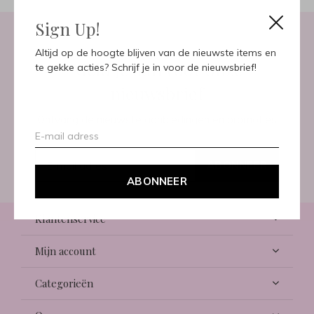
Sign Up!
Altijd op de hoogte blijven van de nieuwste items en
Meld je aan voor onze
te gekke acties? Schrijf je in voor de nieuwsbrief!
nieuwsbrief
Ontvang de nieuwste aanbiedingen en promoties
ABONNEER
ABONNEER
Klantenservice
Mijn account
Categorieën