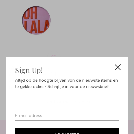
Sign Up!
Giftcompany - Deco
dienblad - Love - Ohlala
Altijd op de hoogte blijven van de nieuwste items en
€29,95
te gekke acties? Schrijf je in voor de nieuwsbrief!
Incl. btw
Seen 1 of the 1 products