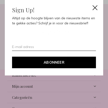
Sign Up!
Altijd op de hoogte blijven van de nieuwste items en
Meld je aan voor onze
te gekke acties? Schrijf je in voor de nieuwsbrief!
nieuwsbrief
Ontvang de nieuwste aanbiedingen en promoties
ABONNEER
ABONNEER
Klantenservice
Mijn account
Categorieën